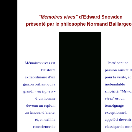
"Mémoires vives"
d'Edward Snowden
présenté par le philosophe Normand Baillarge
Mémoires vives est
...Porté par une
l’histoire
passion sans fail
extraordinaire d’un
pour la vérité, et
garçon brillant qui a
inébranlable
grandi
« en ligne »
-
sincérité, "
Mémoi
d’un homme
vives"
est un
devenu un espion,
témoignage
un lanceur d’alerte,
exceptionnel,
et, en exil, la
appelé à devenir
conscience de
classique de notr