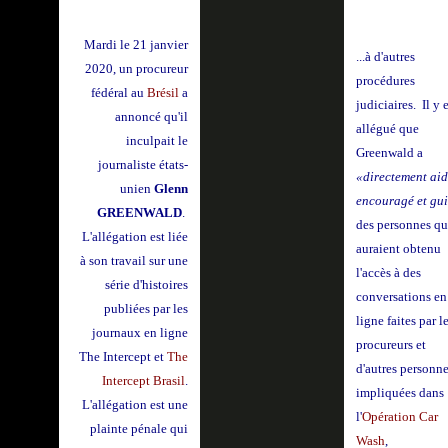
Mardi le 21 janvier
...à d'autres
2020, un procureur
procédures
fédéral au
Brésil
a
judiciaires.
Il y e
annoncé qu'il
allégué que
inculpait le
Greenwald a
journaliste états-
«directement aid
unien
Glenn
encouragé et gu
GREENWALD
.
des personnes qu
L'allégation est liée
auraient obtenu
à son travail sur une
l'accès à des
série d'histoires
conversations en
publiées par les
ligne faites par l
journaux en ligne
procureurs et
The Intercept et
The
d'autres personn
Intercept Brasil
.
impliquées dans
L'allégation est une
l'
Opération Car
plainte pénale qui
Wash
,