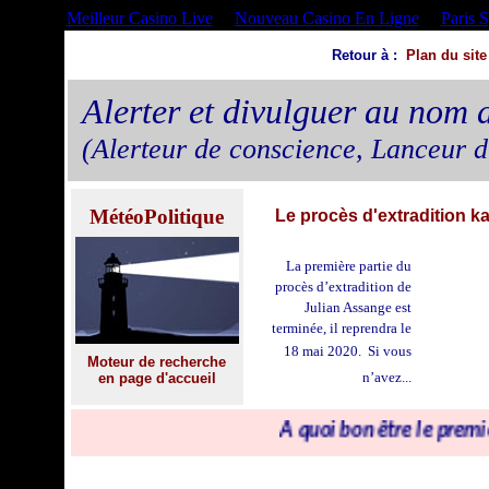
Meilleur Casino Live
Nouveau Casino En Ligne
Paris 
R
etour
à :
Plan du site
Alerter et divulguer au nom 
(Alerteur de conscience, Lanceur d
MétéoPolitique
Le procès d'extradition k
La première partie du
procès d’extradition de
Julian Assange est
terminée, il reprendra le
18 mai 2020. Si
vous
Moteur de recherche
n’avez...
en page d'accueil
À quoi bon être le premier à le