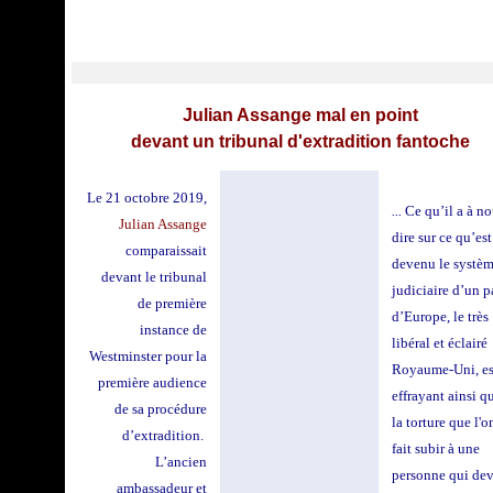
Julian Assange mal en point
devant un tribunal d'extradition fantoche
Le 21 octobre 2019,
...
Ce qu’il a à no
Julian Assange
dire sur ce qu’est
comparaissait
devenu le systè
devant le tribunal
judiciaire d’un p
de première
d’Europe, le très
instance de
libéral et éclairé
Westminster pour la
Royaume-Uni
, e
première audience
effrayant ainsi q
de sa procédure
la torture
que l'o
d’extradition.
fait subir à une
L’ancien
personne qui dev
ambassadeur et