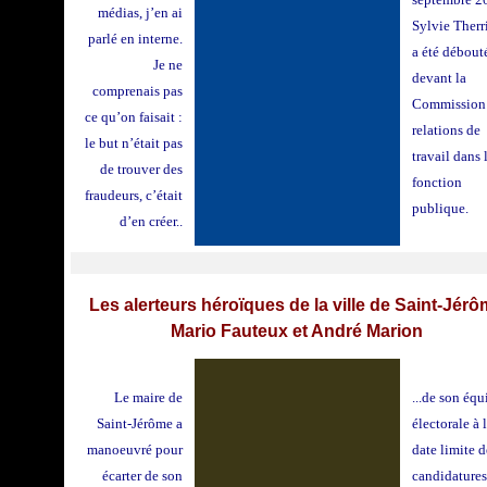
médias, j’en ai
Sylvie Therr
parlé en interne.
a été débout
Je ne
devant la
comprenais pas
Commission
ce qu’on faisait :
relations de
le but n’était pas
travail dans 
de trouver des
fonction
fraudeurs, c’était
publique.
d’en créer..
Les alerteurs héroïques de la ville de Saint-Jér
Mario Fauteux et André Marion
Le maire de
...de son équ
Saint-Jérôme a
électorale à 
manoeuvré pour
date limite d
écarter de son
candidatures,