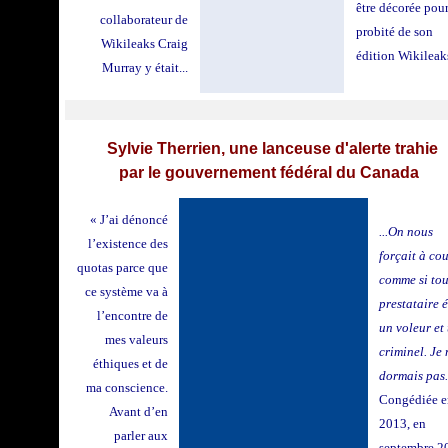
être décorée pour
collaborateur de
probité de son
Wikileaks Craig
édition Wikileak
Murray y était...
Sylvie Therrien, une lanceuse d'alerte trahie
par le gouvernement fédéral du Canada
0
« J’ai dénoncé
...On nous
l’existence des
forçait à cou
quotas parce que
comme si tou
ce système va à
prestataire é
l’encontre de
un voleur et
mes valeurs
criminel. Je 
éthiques et de
dormais pas
ma conscience.
Congédiée e
Avant d’en
2013, en
parler aux
septembre 2