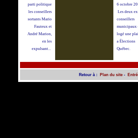
parti politique
6 octobre 20
les conseillers
Les deux ex
sortants Mario
conseillers
Fauteux et
municipaux 
André Marion,
logé une pla
en les
a Élections
expulsant...
Québec.
Retour à :
Plan du site
-
Entré