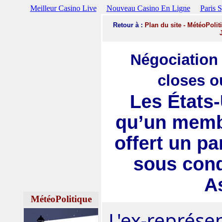
Meilleur Casino Live
Nouveau Casino En Ligne
Paris 
Retour
à :
Plan du site
-
MétéoPolit
Négociation 
closes o
Les États
qu’un memb
offert un pa
sous cond
A
MétéoPolitique
L'ex-représe