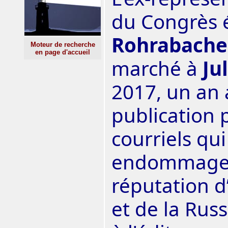
du Congrès 
Rohrabache
Moteur de recherche
en page d'accueil
marché à
Ju
2017, un an 
publication 
courriels qui
endommagea
réputation d
et de la Rus