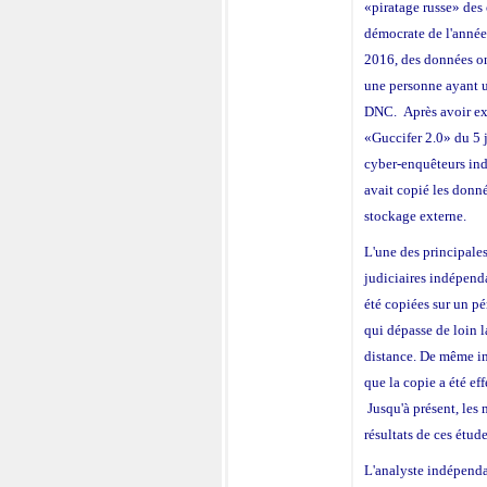
«piratage russe» des
démocrate de l'année 
2016, des données on
une personne ayant u
DNC. Après avoir ex
«Guccifer 2.0» du 5 
cyber-enquêteurs ind
avait copié les donn
stockage externe.
L'une des principale
judiciaires indépend
été copiées sur un p
qui dépasse de loin l
distance. De même im
que la copie a été eff
Jusqu'à présent, les 
résultats de ces étud
L'analyste indépend