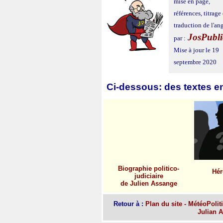
mise en page,
références, titrage 
traduction de l'an
JosPubli
par :
Mise à jour le 19
septembre 2020
Ci-dessous: des textes en 
Biographie politico-
Hér
judiciaire
de Julien Assange
Retour à :
Plan du site
-
MétéoPolit
Julian 