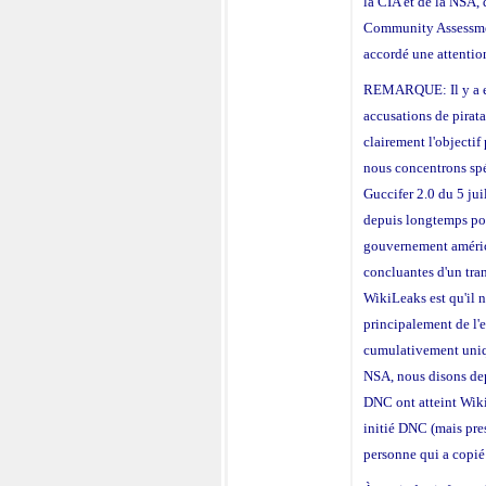
la CIA et de la NSA, 
Community Assessmen
accordé une attention
REMARQUE: Il y a eu
accusations de pirat
clairement l'objecti
nous concentrons sp
Guccifer 2.0 du 5 jui
depuis longtemps pou
gouvernement améric
concluantes d'un tran
WikiLeaks est qu'il n'
principalement de l'
cumulativement uniq
NSA, nous disons dep
DNC ont atteint Wiki
initié DNC (mais pr
personne qui a copié