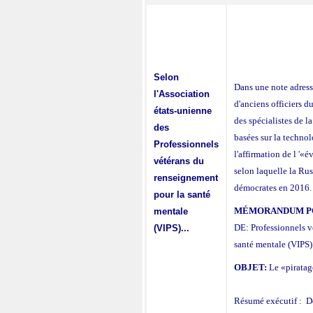
Selon
Dans une note adres
l'Association
d'anciens officiers 
états-unienne
des spécialistes de l
des
basées sur la techno
Professionnels
l'affirmation de l '«
vétérans du
selon laquelle la Rus
renseignement
démocrates en 2016.
pour la santé
MÉMORANDUM P
mentale
DE: Professionnels v
(VIPS)...
santé mentale (VIPS)
OBJET:
Le «piratage
Résumé exécutif : De