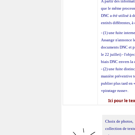
À partir des informa
que le même processus
DNC a été utilisé à 
entités différentes, à
- (1) une fuite inter
Assange n'annonce le
documents DNC et prév
le 22 juillet) - l'obj
biais DNC envers la 
- (2) une fuite distin
manière préventive t
publier plus tard en 
«piratage russe».
Ici pour le te
Choix de photos,
collection de texte