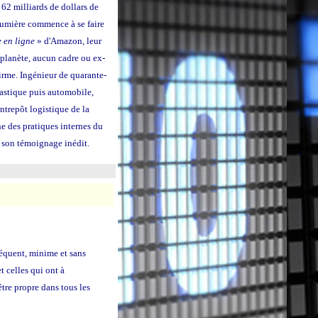
62 milliards de dollars de
 lumière commence à se faire
 en ligne
» d'Amazon, leur
a planète, aucun cadre ou ex-
firme. Ingénieur de quarante-
astique puis automobile,
ntrepôt logistique de la
ne des pratiques internes du
 son témoignage inédit.
réquent, minime et sans
 celles qui ont à
être propre dans tous les