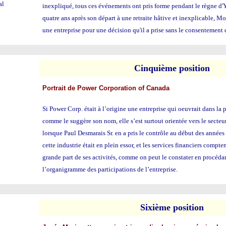
al
inexpliqué, tous ces événements ont pris forme pendant le règne d
quatre ans après son départ à une retraite hâtive et inexplicable, 
une entreprise pour une décision qu'il a prise sans le consentement d
Cin
quième position
Portrait de Power Corporation of Canada
Si Power Corp. était à l’origine une entreprise qui oeuvrait dans la 
comme le suggère son nom, elle s’est surtout orientée vers le secteur
lorsque Paul Desmarais Sr. en a pris le contrôle au début des année
cette industrie était en plein essor, et les services financiers compte
grande part de ses activités, comme on peut le constater en procéda
l’organigramme des participations de l’entreprise.
Six
ième position