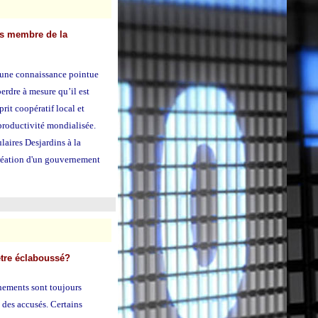
ns membre de la
 une connaissance pointue
perdre à mesure qu’il est
rit coopératif local et
productivité mondialisée.
laires Desjardins à la
création d'un gouvernement
'être éclaboussé?
nements sont toujours
 des accusés. Certains