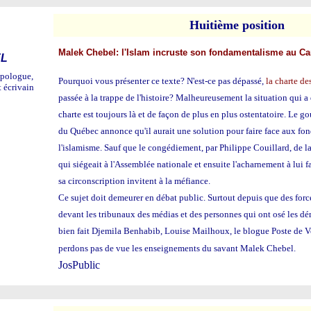
Hui
tième position
Malek Chebel: l'Islam incruste son fondamentalisme au C
EL
opologue,
Pourquoi vous présenter ce texte? N'est-ce pas dépassé,
la charte de
t écrivain
passée à la trappe de l'histoire? Malheureusement la situation qui a
charte est toujours là et de façon de plus en plus ostentatoire. Le 
du Québec annonce qu'il aurait une solution pour faire face aux fo
l'islamisme. Sauf que le congédiement, par Philippe Couillard, de
qui siégeait à l'Assemblée nationale et
ensuite
l'acharnement à lui f
sa circonscription invitent à la méfiance.
Ce sujet doit demeurer en débat public. Surtout depuis que des for
devant les tribunaux des médias et des personnes qui ont osé les d
bien fait Djemila Benhabib, Louise Mailhoux, le blogue Poste de Veil
perdons pas de vue les enseignements du sava
JosPublic