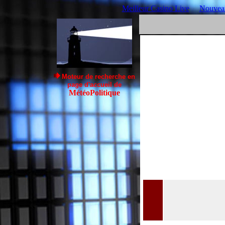
Meilleur Casino Live
Nouveau
Moteur de recherche en
page d'accueil de
MétéoPolitique