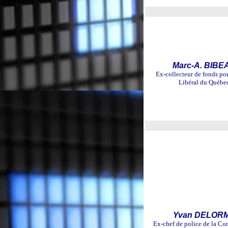
Marc-A. BIBE
Ex-collecteur de fonds pou
Libéral du Québe
Yvan DELOR
Ex-chef de police de la 