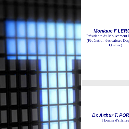
Monique F LE
Présidente du Mouvement 
(Fédération des caisses Des
Québec)
Dr. Arthur T. P
Homme d'affaires