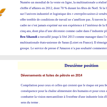
Numéro un mondial de la vente en ligne, la multinationale a réalisé 
chiffre d’affaires en 2012, dont 70 % durant les fêtes de Noël. Si la
sur l’univers industriel et logistique des «
entrepôts-usines à vendre
offre terrible de conditions de travail ne s’améliore pas. À travers l
cadre ne s’est jamais exprimé sur son expérience à l’intérieur de la 
cinq ans, dont plus d’une décennie comme cadre dans l’industrie pl
Ben Sihamdi
a travaillé jusqu’à l'été 2013 comme manager dans l’e
multinationale états-unienne de Saran (Loiret en France). Il témoig
groupe. Le service de presse d’Amazon n’a pas souhaité commenter
Deu
xième position
Déversements et fuites de pétrole en 2014
Compilation pour ceux et celles qui croient que le risque est peu f
conséquence pour la chaîne alimentaire des humains et pour ceux et
combattre la vision mercantiliste à l'extrême d'une industrie loin d'
sens du terme .