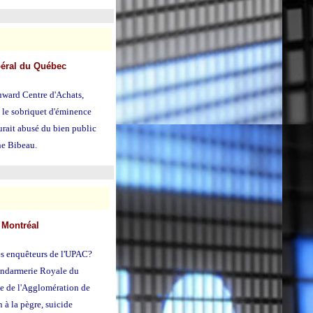
béral du Québec
uward Centre d'Achats,
e le sobriquet d'éminence
urait abusé du bien public
ne Bibeau.
e Montréal
 les enquêteurs de l'UPAC?
Gendarmerie Royale du
e de l'Agglomération de
 à la pègre, suicide