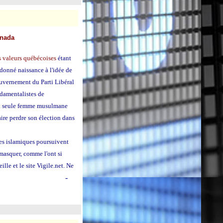
anada
s valeurs québécoises
étant
 donné naissance à l'idée de
gouvernement du Parti Libéral
ndamentalistes de
 la seule femme musulmane
aire perdre son élection dans
ces islamiques poursuivent
émasquer, comme l'ont si
le et le site Vigile.net. Ne
-
nt Malek Chebel.