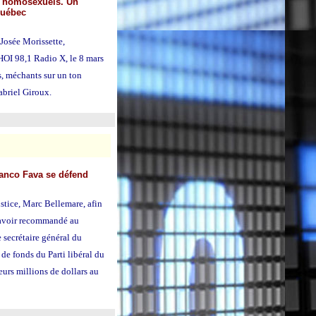
s homosexuels. Un
Québec
Josée Morissette,
CHOI 98,1 Radio X, le 8 mars
, méchants sur un ton
abriel Giroux.
ranco Fava se défend
ustice, Marc Bellemare, afin
u avoir recommandé au
 secrétaire général du
 de fonds du Parti libéral du
urs millions de dollars au