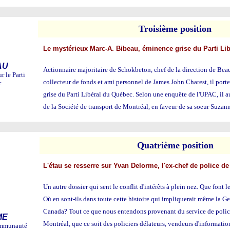
Troi
sième position
Le mystérieux Marc-A. Bibeau, éminence grise du Parti Li
AU
Actionnaire majoritaire de Schokbeton, chef de la direction de Bea
r le Parti
collecteur de fonds et ami personnel de James John Charest, il port
c
grise du Parti Libéral du Québec. Selon une enquête de l'UPAC, il a
de la Société de transport de Montréal, en faveur de sa soeur Suzan
Qua
trième position
L'étau se resserre sur Yvan Delorme, l'ex-chef de police d
Un autre dossier qui sent le conflit d'intérêts à plein nez. Que font
Où en sont-ils dans toute cette histoire qui impliquerait même la 
Canada? Tout ce que nous entendons provenant du service de polic
ME
Montréal, que ce soit des policiers délateurs, vendeurs d'information
Communauté