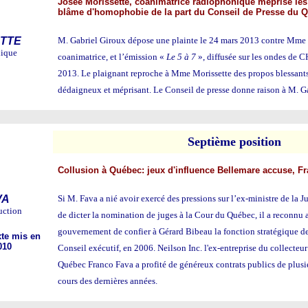
Josée Morissette, coanimatrice radiophonique méprise le
blâme d'homophobie de la part du Conseil de Presse du 
ETTE
M. Gabriel Giroux dépose une plainte le 24 mars 2013 contre Mme 
nique
coanimatrice, et l’émission «
Le 5 à 7
», diffusée sur les ondes de 
2013. Le plaignant reproche à Mme Morissette des propos blessants
dédaigneux et méprisant. Le Conseil de presse donne raison à M. G
Sep
tième position
Collusion à Québec: jeux d'influence Bellemare accuse, F
VA
Si M. Fava a nié avoir exercé des pressions sur l’ex-ministre de la J
uction
de dicter la nomination de juges à la Cour du Québec, il a reconn
gouvernement de confier à Gérard Bibeau la fonction stratégique de
xte mis en
010
Conseil exécutif, en 2006. Neilson Inc. l'ex-entreprise du collecteur
Québec Franco Fava a profité de généreux contrats publics de plusie
cours des dernières années.