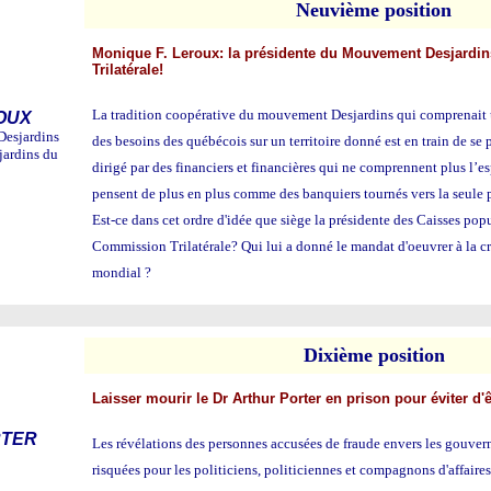
Neu
vième position
Monique F. Leroux: la présidente du Mouvement Desjardi
Trilatérale!
La tradition coopérative du mouvement Desjardins qui comprenait
ROUX
Desjardins
des besoins des québécois sur un territoire donné est en train de se 
jardins du
dirigé par des financiers et financières qui ne comprennent plus l’esp
pensent de plus en plus comme des banquiers tournés vers la seule 
Est-ce dans cet ordre d'idée que siège la présidente des Caisses popu
Commission Trilatérale? Qui lui a donné le mandat d'oeuvrer à la 
mondial ?
Dix
ième position
Laisser mourir le Dr Arthur Porter en prison pour éviter d
ORTER
Les révélations des personnes accusées de fraude envers les gouver
risquées pour les politiciens, politiciennes et compagnons d'affaires