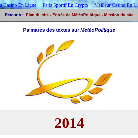
 Casino En Ligne
Paris Sportif En Crypto
Meilleur Casino En L
Retou
r à :
Plan du site
-
Entrée de MétéoPolitique
-
Mission du site
Palmarès des textes sur
MétéoPolitique
2014