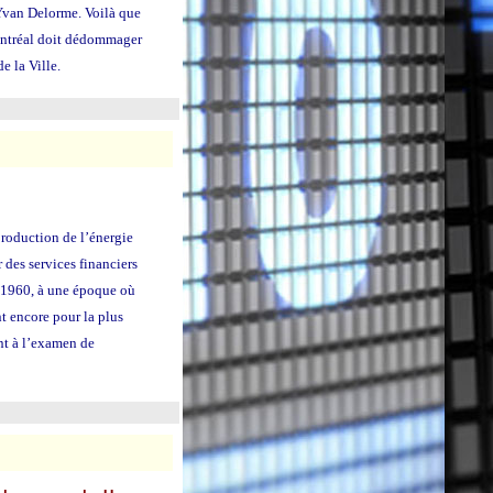
'Yvan Delorme. Voilà que
Montréal doit dédommager
e la Ville.
production de l’énergie
 des services financiers
s 1960, à une époque où
nt encore pour la plus
nt à l’examen de