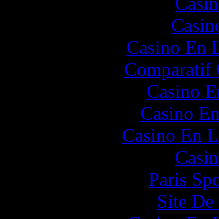
Casin
Casin
Casino En L
Comparatif
Casino E
Casino En
Casino En L
Casin
Paris Spo
Site De 