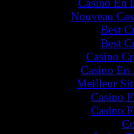
Casino En 
Nouveau Cas
Best C
Best C
Casino C
Casino En
Meilleur Sit
Casino F
Casino F
Co