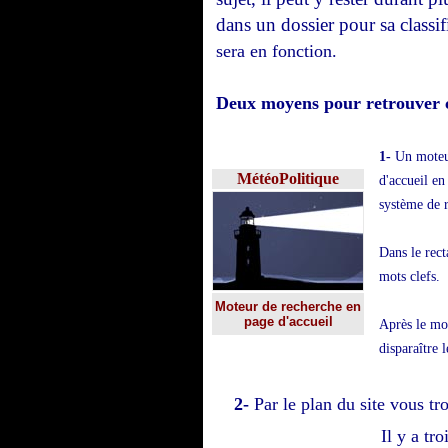
dans un dossier pour sa classif
sera en fonction.
Deux moyens pour retrouver ce
1-
Un moteur
MétéoPolitique
d'accueil en
système de 
Dans le rect
mots clefs.
Moteur de recherche en
page d'accueil
Après le mot
disparaître 
2-
Par le plan du site vous tro
Il y a tr