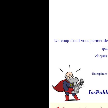
Un coup d'oeil vous permet de
qui
cliquer
En espérant 
JosPubl