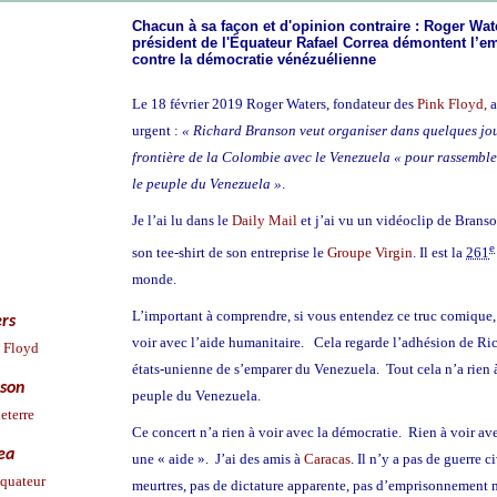
Chacun à sa façon et d'opinion contraire : Roger Wate
président de l'Équateur Rafael Correa démontent l’
contre la démocratie vénézuélienne
Le
18 février
2019
Roger Waters, fondateur des
Pink Floyd,
a
urgent :
« Richard Branson veut organiser dans quelques jo
frontière de la Colombie avec le Venezuela « pour rassembl
le peuple du Venezuela »
.
Je l’ai lu dans le
Daily Mail
et j’ai vu un vidéoclip de Brans
e
son tee-shirt
de son entreprise le
Groupe
Virgin
. Il est la
261
monde.
L’important à comprendre, si vous entendez ce truc comique, c
rs
voir avec l’aide humanitaire.
Cela regarde l’adhésion de Ric
 Floyd
états-unienne de s’emparer du Venezuela.
Tout cela n’a rien 
nson
peuple du Venezuela.
eterre
Ce concert n’a rien à voir avec la démocratie.
Rien à voir ave
ea
une « aide ».
J’ai des amis à
Caracas
. Il n’y a pas de guerre c
quateur
meurtres, pas de dictature apparente, pas d’emprisonnement 