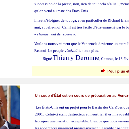
suppression de la presse, non, rien de tout cela n’a lieu, même
qu’on vend au reste des États-Unis.
Il faut s’éloigner de tout ça, et en particulier de Richard Bra
ami, appelle-moi. Car il est très facile d’être emmené par le 
«
changement de régime »
.
Voulons-nous vraiment que le Venezuela devienne un autre I
Pas moi. Le peuple vénézuélien non plus.
Thierry Deronne
Signé
, Caracas, le 18 fé
Pour plus et 
Un coup d'État est en cours de préparation au Venezu
Les États-Unis ont un projet pour le Bassin des Caraïbes qu
2001. Celui-ci étant destructeur et meurtrier, il est inavouab
fabriquer une narration acceptable. C’est ce que nous voyon
les apparences masquent progressivement la réalité ; pendant