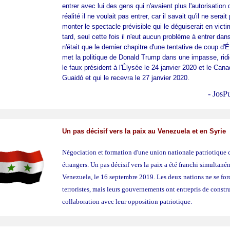
entrer avec lui des gens qui n'avaient plus l'autorisation
réalité
il ne voulait pas entrer, car il savait qu'il ne serai
monter le spectacle prévisible qui le déguiserait en victi
tard, seul cette fois il n'eut aucun problème à entrer dan
n'était que le dernier chapitre d'une tentative de coup d
met la politique de Donald Trump dans une impasse, ridi
le faux président à l'Élysée le 24 janvier 2020 et le Can
Guaidó et qui le recevra le 27 janvier 2020.
- JosPubl
Un pas décisif vers la paix au Venezuela et en Syrie
Négociation et formation d'une union nationale patriotique c
étrangers. Un pas décisif vers la paix a été franchi simultané
Venezuela, le 16 septembre 2019. Les deux nations ne se for
terroristes, mais leurs gouvernements ont entrepris de const
collaboration avec leur opposition patriotique.