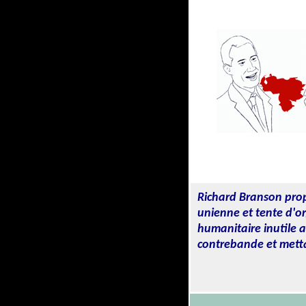
Branson
Richard Branson propr
unienne et tente d'or
humanitaire inutile a
contrebande et mettai