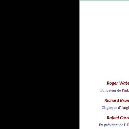
Roger Wate
Fondateur de
Pink
Richard Bra
Oligarque d'
Angl
Rafael Corr
Ex-président de l'
É