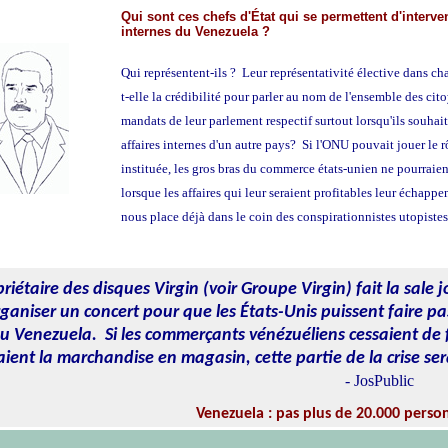
Qui sont ces chefs d'État qui se permettent d'interven
internes du Venezuela ?
Qui représentent-ils ? Leur représentativité élective dans ch
t-elle la crédibilité pour parler au nom de l'ensemble des cit
mandats de leur parlement respectif surtout lorsqu'ils souhait
affaires internes d'un autre pays? Si l'ONU pouvait jouer le r
instituée, les gros bras du commerce états-unien ne pourraient
lorsque les affaires qui leur seraient profitables leur échappe
nous place déjà dans le coin des conspirationnistes utopistes
iétaire des disques Virgin (voir Groupe Virgin) fait la sale 
ganiser un concert pour que les États-Unis puissent faire pas
u Venezuela. Si les commerçants vénézuéliens cessaient de f
ent la marchandise en magasin, cette partie de la crise ser
- JosPublic
Venezuela : pas plus de 20.000 personnes