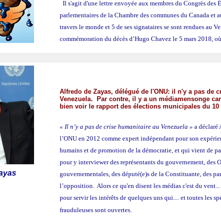
Il s'agit d'une lettre envoyée aux membres du Congrès des É
parlementaires de la Chambre des communes du Canada et au
travers le monde et 5 de ses signataires se sont rendues au V
commémoration du décès d’Hugo Chavez le 5 mars 2018, où e
Alfredo de Zayas, d
élégué de l'ONU: il n'y a pas de 
Venezuela.
Par contre, il y a un médiamensonge car
bien
voir le rapport des élections municipales du 1
« Il n’y a pas de crise humanitaire au Venezuela »
a déclaré
l’ONU en 2012 comme expert indépendant pour son expérienc
humains et de promotion de la démocratie, et qui vient de p
pour y interviewer des représentants du gouvernement, des
Zayas
gouvernementales, des député(e)s de la Constituante, des part
l’opposition. Alors ce qu'en disent les médias c'est du vent..
pour servir les intérêts de quelques uns qui.... et toutes les s
frauduleuses sont ouvertes.