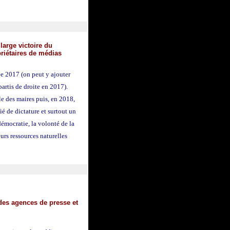
large victoire du
priétaires de médias
ée 2017 (on peut y ajouter
partis de droite en 2017).
le des maires puis, en 2018,
ié de dictature et surtout un
émocratie, la volonté de la
eurs ressources naturelles
des agences de presse et