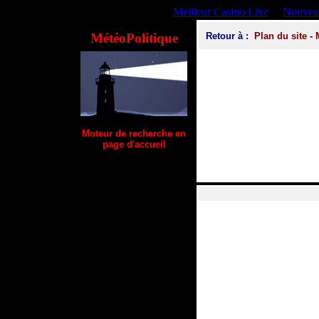
Meilleur Casino Live
Nouveau
MétéoPolitique
Retour
à :
Plan du site
-
Moteur de recherche en
page d'accueil
12