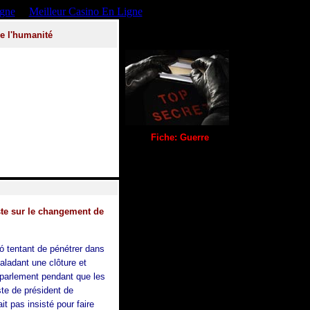
igne
Meilleur Casino En Ligne
re l'humanité
Fiche: Guerre
ste sur le changement de
ó
tentant de pénétrer dans
aladant une clôture et
u parlement pendant que les
ste de président de
ait pas insisté pour faire