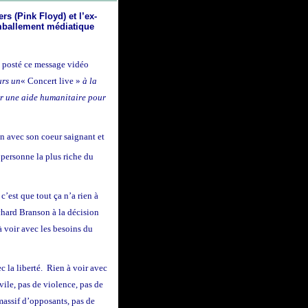
rs (Pink Floyd) et l’ex-
emballement médiatique
 posté ce message vidéo
urs un
« Concert live »
à la
er une aide humanitaire pour
on avec son coeur saignant et
personne la plus riche du
’est que tout ça n’a rien à
hard Branson à la décision
à voir avec les besoins du
c la liberté.
Rien à voir avec
ivile, pas de violence, pas de
massif d’opposants, pas de