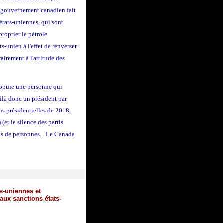
e gouvernement canadien fait
états-uniennes, qui sont
proprier le pétrole
s-unien à l'effet de renverser
irement à l'attitude des
ppuie une personne qui
ilà donc un président par
ns présidentielles de 2018,
) (et le silence des partis
ions de personnes. Le Canada
s-uniennes et
aux sanctions états-