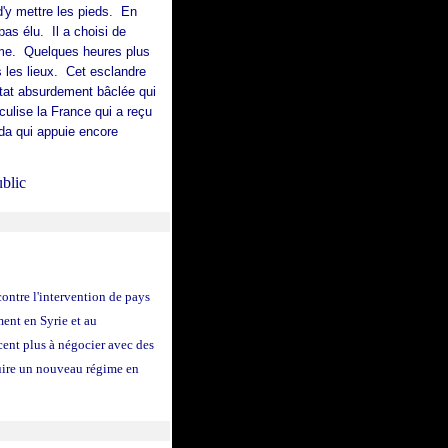
 d'y mettre les pieds. En
t pas élu. Il a choisi de
me.
Quelques heures plus
s les lieux. Cet esclandre
'État absurdement bâclée qui
culise la France qui a reçu
ada qui appuie encore
ic
ontre l'intervention de pays
ment en Syrie et au
cent plus à négocier avec des
ruire un nouveau régime en