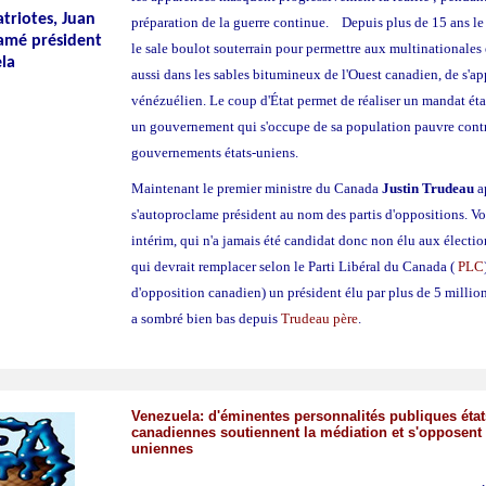
triotes, Juan
préparation de la guerre continue. Depuis plus de 15 ans l
lamé président
le sale boulot souterrain pour permettre aux multinationales 
la
aussi dans les sables bitumineux de l'Ouest canadien, de s'ap
vénézuélien. Le coup d'État permet de réaliser un mandat état
un gouvernement qui s'occupe de sa population pauvre contra
gouvernements états-uniens.
Maintenant le premier ministre du Canada
Justin Trudeau
a
s'autoproclame président au nom des partis d'oppositions. Vo
intérim, qui n'a jamais été candidat donc non élu aux électio
qui devrait remplacer selon le Parti Libéral du Canada (
PLC
d'opposition canadien) un président élu par plus de 5 mill
a sombré bien bas depuis
Trudeau père
.
Venezuela: d'éminentes personnalités publiques état
canadiennes soutiennent la médiation et s'opposent 
uniennes