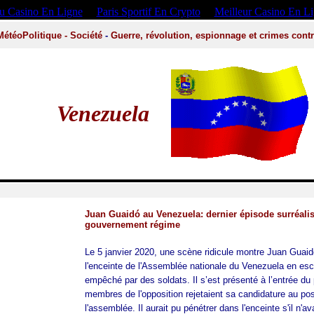
 Casino En Ligne
Paris Sportif En Crypto
Meilleur Casino En L
MétéoPolitique
-
Société
-
Guerre, révolution, espionnage et crimes cont
Venezuela
Juan Guaidó au Venezuela: dernier épisode surréali
gouvernement régime
Le 5 janvier 2020, une scène ridicule montre
Juan Guaid
l'enceinte de l'Assemblée nationale du Venezuela en esc
empêché par des soldats. Il s’est présenté à l’entrée d
membres de l'opposition rejetaient sa candidature au po
l'assemblée. Il aurait pu pénétrer dans l'enceinte s'il n'av