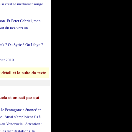
 si c’est le
médiamensonge
nson. Et Peter Gabriel, mon
bout du nez vers un
rak ? Ou Syrie ? Ou Libye ?
vrier 2019
détail et la suite du texte
ela et on sait par qui
e le Pentagone a énoncé en
le. Aussi s’emploient-ils à
s au Venezuela. Attention :
 les manifestations, la