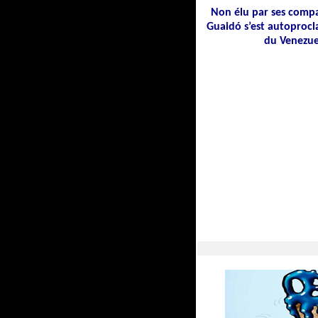
Non élu par ses compa
Guaidó s’est autoproc
du Venezue
09