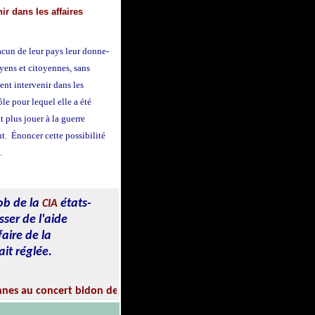
ir dans les affaires
acun de leur pays leur donne-
oyens et citoyennes, sans
ent intervenir dans les
ôle pour lequel elle a été
 plus jouer à la guerre
nt. Énoncer cette possibilité
.
job de la
états-
CIA
ser de l'aide
aire de la
ait réglée.
 au concert bidon de Branson - Cliquez ici pour le reportage