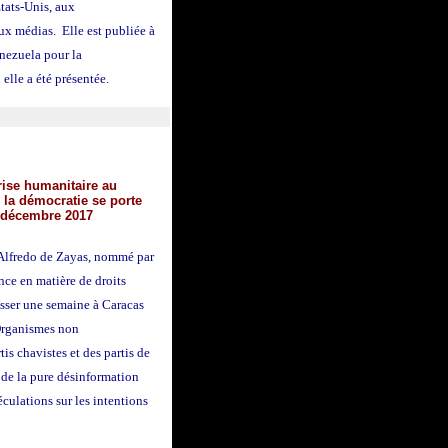
tats-Unis, aux
x médias. Elle est publiée à
enezuela pour la
lle a été présentée.
crise humanitaire au
 la démocratie se porte
0 décembre 2017
 Alfredo de Zayas, nommé par
e en matière de droits
asser une semaine à Caracas
 Organismes non
is chavistes et des partis de
. de la pure désinformation
péculations sur les intentions