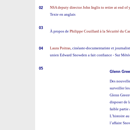
NSA deputy director John Inglis to retire at end of 
02
Texte en anglais
03
À propos de
Philippe Couillard à la Sécurité du C
Laura Poitras
, cinéaste-documentariste et journaliste
04
unien Edward Snowden a fait confiance - Sur Mété
05
Glenn Gre
Des nouvelles
surveiller le
Glenn Greenw
disposer de l
faible partie
L’histoire au
l’affaire Sn