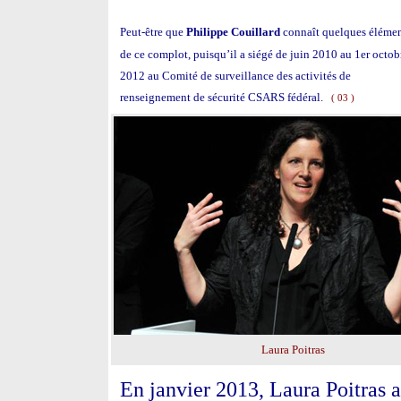
Peut-être que
Philippe Couillard
connaît quelques éléme
de ce complot, puisqu’il a siégé de juin 2010 au 1er octob
2012 au Comité de surveillance des activités de
renseignement de sécurité CSARS fédéral.
( 03 )
Laura Poitras
En janvier 2013, Laura Poitras a