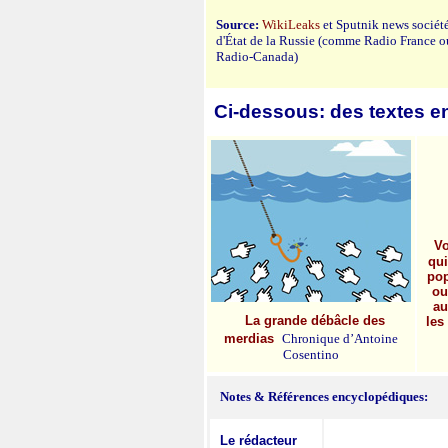
Source:
WikiLeaks
et Sputnik news sociét
d'État de la Russie (comme Radio France o
Radio-Canada)
Ci-dessous: des textes en 
Vo
qui
pop
ou
au
La grande débâcle des
les
merdias
Chronique d’Antoine
Cosentino
Notes
& Références encyclopédiques:
Le rédacteur