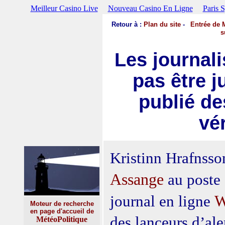
Meilleur Casino Live
Nouveau Casino En Ligne
Paris 
Retour
à :
Plan du site
-
Entrée de 
s
Les journali
pas être j
publié de
vé
Kristinn Hrafnsso
Assange
au poste 
W
journal en ligne
Moteur de recherche
en page d'accueil de
des lanceurs d’ale
MétéoPolitique