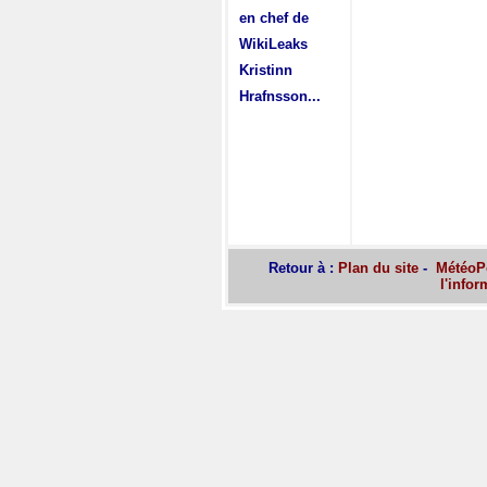
en chef de
WikiLeaks
Kristinn
Hrafnsson...
Retour à :
Plan du site
-
MétéoPo
l'infor