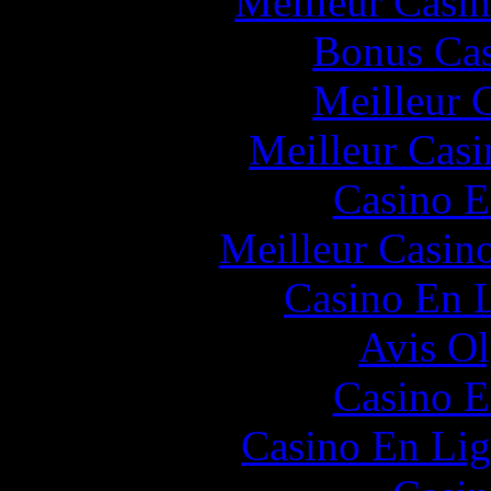
Meilleur Casi
Bonus Cas
Meilleur 
Meilleur Casi
Casino E
Meilleur Casin
Casino En L
Avis O
Casino E
Casino En Lig