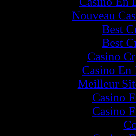
Casino En 
Nouveau Cas
Best C
Best C
Casino C
Casino En
Meilleur Sit
Casino F
Casino F
Co