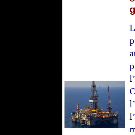
L
p
a
p
l
O
l
l
m