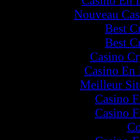
Casino En 
Nouveau Cas
Best C
Best C
Casino C
Casino En
Meilleur Sit
Casino F
Casino F
Co