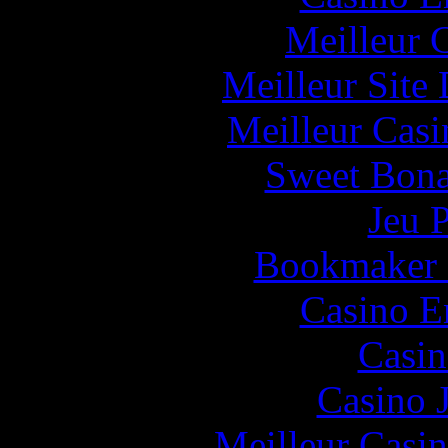
Meilleur 
Meilleur Site
Meilleur Casi
Sweet Bona
Jeu 
Bookmaker H
Casino E
Casin
Casino 
Meilleur Casi