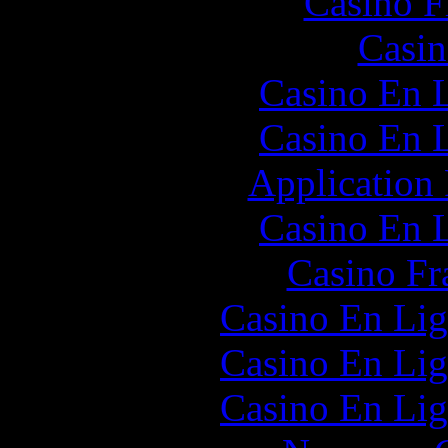
Casino F
Casin
Casino En L
Casino En L
Application
Casino En L
Casino Fr
Casino En Lig
Casino En Lig
Casino En Lig