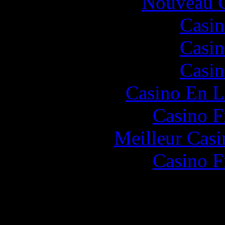
Nouveau C
Casin
Casin
Casin
Casino En L
Casino F
Meilleur Casi
Casino F