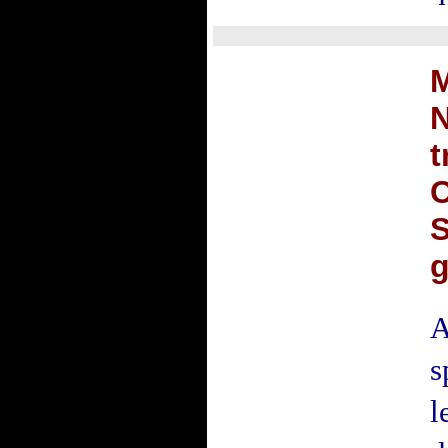
03
t
C
S
g
A
s
l