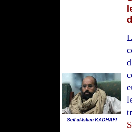
l
d
L
c
d
c
e
l
t
Seif al-Islam KADHAFI
S