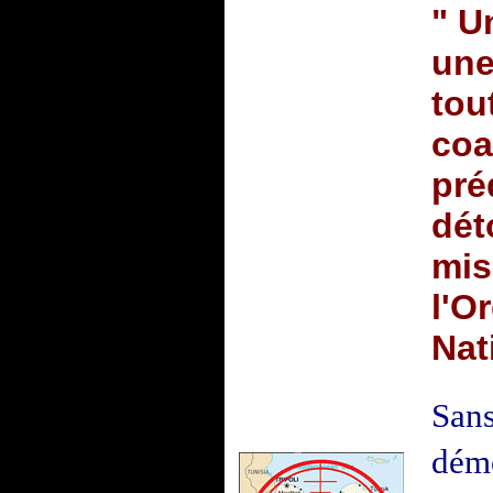
" U
une
tou
coa
pré
dét
mis
l'O
Nat
Sans
démo