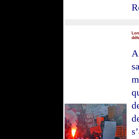
R
17
Lon
déf
A
s
m
q
d
d
s’