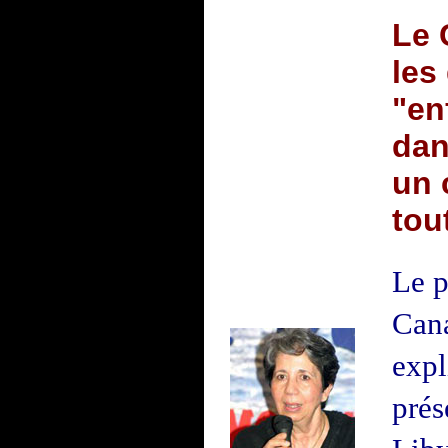
Le 
les
"en
dan
un 
tou
Le p
Cana
expl
prés