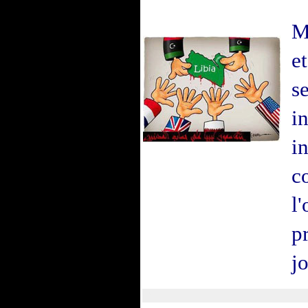
M
et
s
i
i
c
l'
pr
j
15