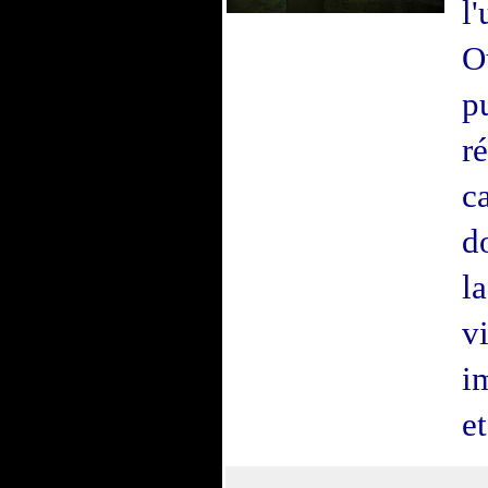
l
O
p
r
c
do
l
v
i
e
13