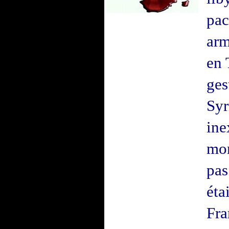
pac
arm
en 
ges
Syr
ine
mom
pas
éta
Fra