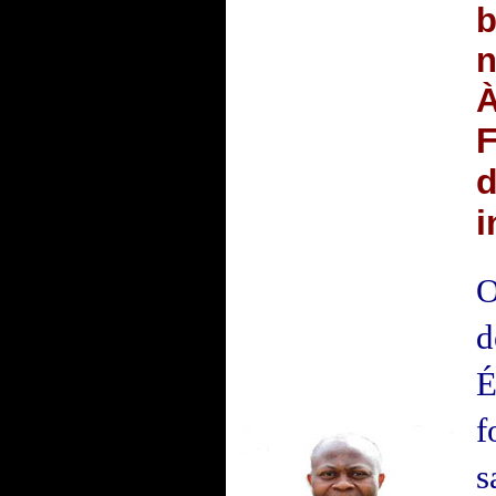
b
n
À
F
d
i
O
d
É
f
s