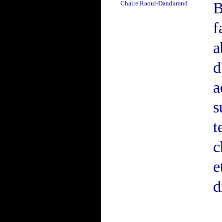
B
Chaire Raoul-Dandurand
f
a
d
a
s
t
c
e
d