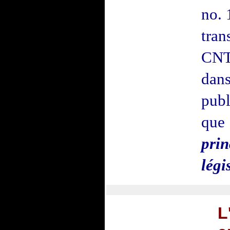
no. 
tran
CNT,
dans
publ
qu
prin
légi
18
L