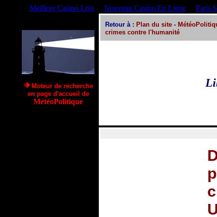
Meilleur Casino Live
Nouveau Casino En Ligne
Paris 
Retour
à :
Plan du site
-
MétéoPolitiq
crime
s contre l'humanité
Li
Moteur de recherche
en page d'accueil de
MétéoPolitique
01
D
p
c
U