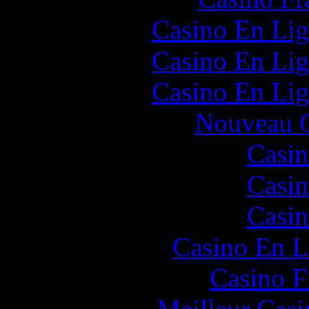
Casino En Lig
Casino En Lig
Casino En Lig
Nouveau C
Casin
Casin
Casin
Casino En L
Casino F
Meilleur Casi