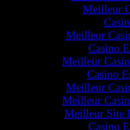
Meilleur 
Casin
Meilleur Casi
Casino E
Meilleur Casi
Casino E
Meilleur Casi
Meilleur Casi
Meilleur Site
Casino E