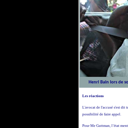
Henri Bain lors de s
Les réactions
L'avocat de l'accusé s'est dit 
possibilité de faire appel.
Pour Me Guttman, l’état menta