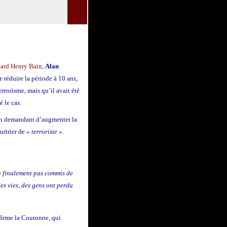
ard Henry Bain
,
Alan
 réduire la période à 10 ans,
errorisme, mais qu’il avait été
 le cas.
en demandant d’augmenter la
urtrier de
« terroriste »
.
a finalement pas commis de
es vies, des gens ont perdu
firme la Couronne, qui