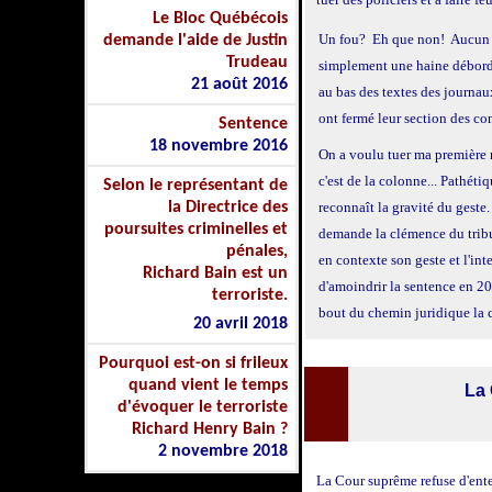
Le Bloc Québécois
Un fou? Eh que non! Aucun m
demande l'aide de Justin
Trudeau
simplement une haine débord
21 août 2016
au bas des textes des journa
ont fermé leur section des co
Sentence
18 novembre 2016
On a voulu tuer ma première
c'est de la colonne... Pathé
Selon le représentant de
la Directrice des
reconnaît la gravité du geste.
poursuites criminelles et
demande la clémence du tribuna
pénales,
en contexte son geste et l'int
Richard Bain est un
d'amoindrir la sentence en 2
terroriste.
bout du chemin juridique la 
20 avril 2018
31 octobre 2019
Pourquoi est-on si frileux
quand vient le temps
La 
d'évoquer le terroriste
Richard Henry Bain ?
2 novembre 2018
La Cour suprême refuse d'ent