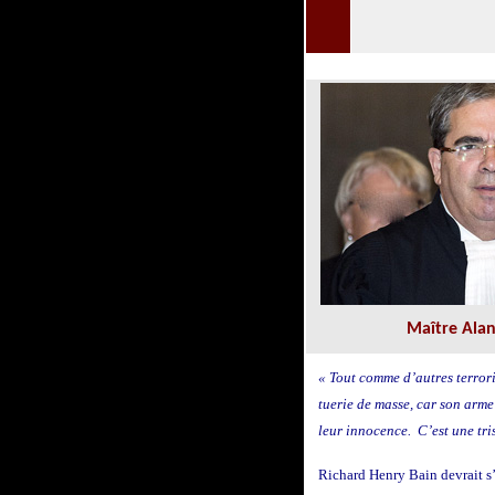
Maître Ala
« Tout comme d’autres terrori
tuerie de masse, car son arme
leur innocence. C’est une tris
Richard Henry Bain devrait s’