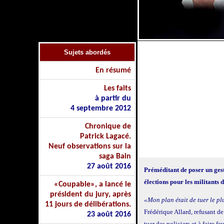
Sujets
abordés
En résumé
Les faits
à partir du
4 septembre 2012
Chronique de
Patrick Lagacé
.
Neuf observations sur la
saga Bain
27 août 2016
Préméditant de poser un geste
élections pour les militants
«Coupable», a lancé le
président du jury, après
«Mon plan était de tuer le plu
11 jours de délibérations.
Frédérique Allard, refusant de
23 août 2016
tuer des policiers et à faire fe