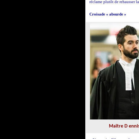
réclame plutôt de rehausser la
Croisade « absurde »
Maître D
ennis