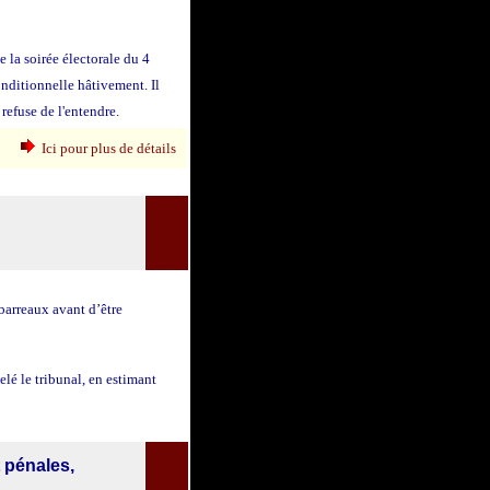
e la soirée électorale du 4
nditionnelle hâtivement. Il
refuse de l'entendre.
Ici pour plus de détails
barreaux avant d’être
pelé le tribunal, en estimant
t pénales,