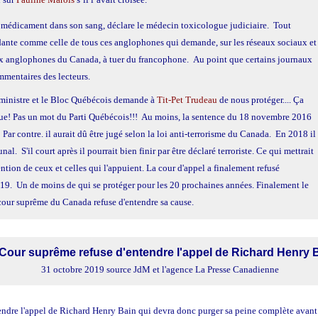
édicament dans son sang, déclare le médecin toxicologue judiciaire. Tout
ante comme celle de tous ces anglophones qui demande, sur les réseaux sociaux et
ux anglophones du Canada, à tuer du francophone. Au point que certains journaux
mmentaires des lecteurs.
 ministre et le Bloc Québécois demande à
Tit-Pet Trudeau
de nous protéger.... Ça
tique! Pas un mot du Parti Québécois!!! Au moins, la sentence du 18 novembre 2016
 Par contre. il aurait dû être jugé selon la loi anti-terrorisme du Canada. En 2018 il
l. S'il court après il pourrait bien finir par être déclaré terroriste. Ce qui mettrait
ention de ceux et celles qui l'appuient. La cour d'appel a finalement refusé
019. Un de moins de qui se protéger pour les 20 prochaines années. Finalement le
cour suprême du Canada refuse d'entendre sa cause.
Cour suprême refuse d'entendre l'appel de Richard Henry 
31 octobre 2019 source JdM et l'agence La Presse Canadienne
endre l'appel de Richard Henry Bain qui devra donc purger sa peine complète avant