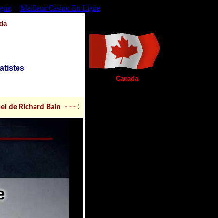
igne
Meilleur Casino En Ligne
da
atistes
Canada
rd Bain - - - 20 mars 2019 Richard Henry Bain; la cour d'appel lui