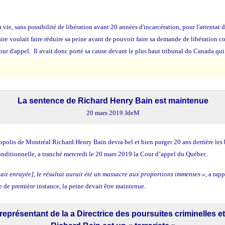
 vie, sans possibilité de libération avant 20 années d'incarcération, pour l'attentat d
e voulait faire réduire sa peine avant de pouvoir faire sa demande de libération co
ur d'appel. Il avait donc porté sa cause devant le plus haut tribunal du Canada qui 
La sentence de Richard Henry Bain est maintenue
20 mars 2019 JdeM
ropolis de Montréal Richard Henry Bain devra bel et bien purger 20 ans derrière les 
onditionnelle, a tranché mercredi le 20 mars 2019 la Cour d’appel du Québec.
était enrayée], le résultat aurait été un massacre aux proportions immenses »
, a rap
e de première instance, la peine devait être maintenue.
 représentant de la a Directrice des poursuites criminelles e