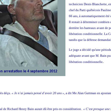
technicien Denis Blanchette, en
chef du Parti québécois Paulin
66 ans, à automatiquement été 
Il restait à déterminer combien 
derrière les barreaux avant de
libération conditionnelle. La 
tandis que la défense demandai
Le juge a décidé qu'une période 
adéquate avant que M. Bain puis
.
libération conditionnelle
on arrestation le 4 septembre 2012
très déçu.
« Je n’ai jamais pensé d’avoir 20 ans »
, a dit Me Alan Guttman en ajoutant
l de Richard Henry Bain aurait dû être pris en considération.
« C’est presque une 