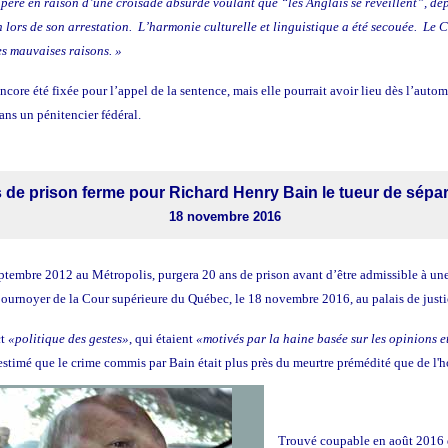
n père en raison d’une croisade absurde voulant que “les Anglais se réveillent”, dé
 lors de son arrestation. L’harmonie culturelle et linguistique a été secouée. Le 
es mauvaises raisons. »
core été fixée pour l’appel de la sentence, mais elle pourrait avoir lieu dès l’auto
ans un pénitencier fédéral.
 de prison ferme pour Richard Henry Bain l
e tueur de sépar
18 novembre 2016
septembre 2012 au Métropolis, purgera 20 ans de prison avant d’être admissible à une
Cournoyer de la Cour supérieure du Québec, le 18 novembre 2016, au palais de just
ct
«politique des gestes»
, qui étaient
«motivés par la haine basée sur les opinions 
stimé que le crime commis par Bain était plus près du meurtre prémédité que de l'h
Trouvé coupable en août 2016 