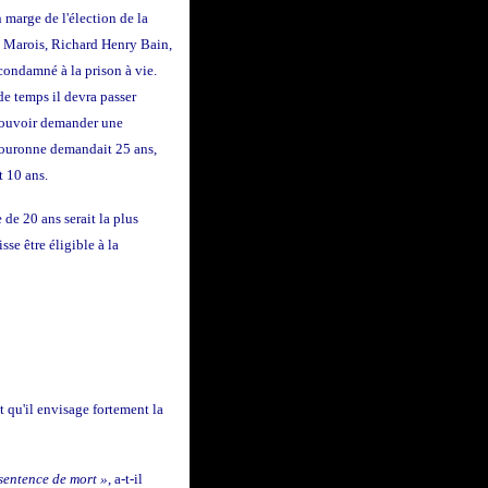
 marge de l'élection de la
e Marois, Richard Henry Bain,
condamné à la prison à vie.
de temps il devra passer
 pouvoir demander une
Couronne demandait 25 ans,
t 10 ans.
de 20 ans serait la plus
se être éligible à la
 qu'il envisage fortement la
sentence de mort »
, a-t-il