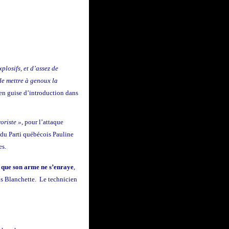
plosifs, et d’assez de
de mettre à genoux la
en guise d’introduction dans
oriste »
, pour l’attaque
 du Parti québécois Pauline
es.
 que son arme ne s’enraye
,
nis Blanchette. Le technicien