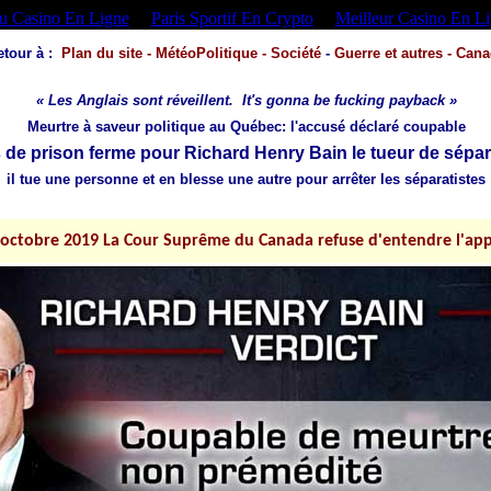
 Casino En Ligne
Paris Sportif En Crypto
Meilleur Casino En L
etour
à :
Plan du site
-
MétéoPolitique
- Société
-
Guerre et autres
-
Cana
« Les Anglais sont réveillent. It's gonna be fucking payback »
Meurtre à saveur politique au Québec: l'accusé déclaré coupable
 de prison ferme pour Richard Henry Bain l
e tueur de sépar
il tue une personne et en blesse une autre pour arrêter les séparatistes
 2019 La Cour Suprême du Canada refuse d'entendre l'appel de Richa