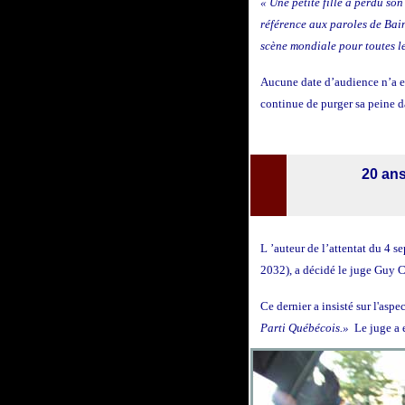
« Une petite fille a perdu so
référence aux paroles de Bain
scène mondiale pour toutes l
Aucune date d’audience n’a en
continue de purger sa peine d
20 ans
20 ans
L
’auteur de l’attentat du 4 
2032), a décidé le juge Guy 
Ce dernier a insisté sur l'aspe
Parti Québécois.»
Le juge a e