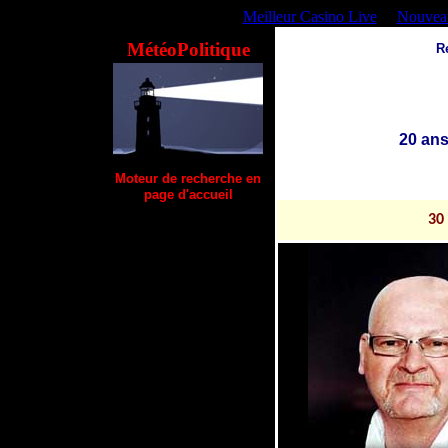
Meilleur Casino Live
Nouveau
MétéoPolitique
R
20 ans
Moteur de recherche en
page d'accueil
30 octobre