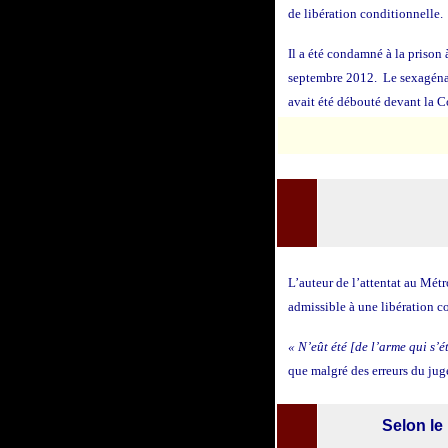
de libération conditionnelle.
Il a été condamné à la prison à
septembre 2012. Le sexagénair
avait été débouté devant la Co
maintenue
L’auteur de l’attentat au Mét
admissible à une libération c
« N’eût été [de l’arme qui s’
que malgré des erreurs du jug
20 avril 2018
Selon le