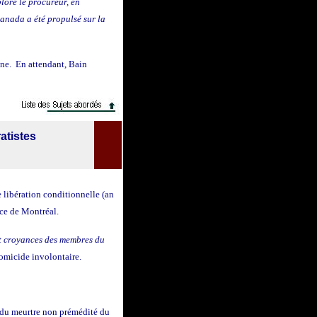
plore le procureur, en
Canada a été propulsé sur la
mne. En attendant, Bain
atistes
 libération conditionnelle (an
ice de Montréal.
et croyances des membres du
omicide involontaire.
du meurtre non prémédité du