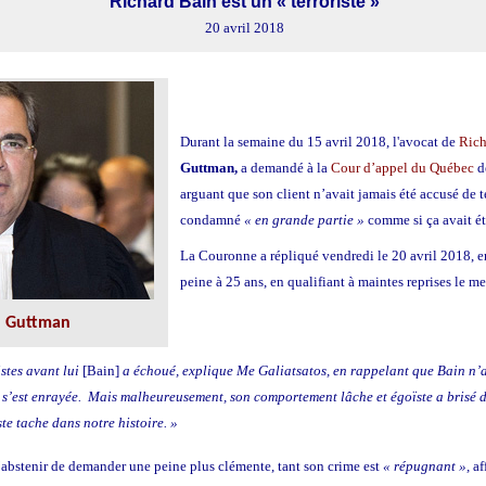
Richard Bain est un « terroriste »
20 avril 2018
Durant la semaine du 15 avril 2018, l'avocat de
Rich
Guttman,
a demandé à la
Cour d’appel du Québec
de
arguant que son client n’avait jamais été accusé de t
condamné
« en grande partie »
comme si ça avait été
La Couronne a répliqué vendredi le 20 avril 2018, 
peine à 25 ans, en qualifiant à maintes reprises le me
n Guttman
stes avant lui
[Bain]
a échoué, explique Me Galiatsatos, en rappelant que Bain n’
 s’est enrayée. Mais malheureusement, son comportement lâche et égoïste a brisé d
te tache dans notre histoire. »
abstenir de demander une peine plus clémente, tant son crime est
« répugnant »,
af