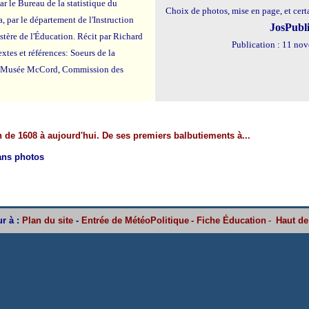
ar le Bureau de la statistique du
Choix de photos, mise en page, et certai
, par le département de l'Instruction
JosPubl
stère de l'Éducation. Récit par Richard
Publication : 11 no
extes et références: Soeurs de la
, Musée McCord, Commission des
n de 1608 à aujourd'hui. De ses premiers balbutiements à...
ns photos
r à :
Plan du site
-
Entrée de MétéoPolitique
-
Fiche Éducation
-
Haut de