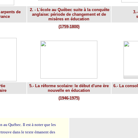
2. - L'école au Québec suite à la conquête
 arpents de
3.
anglaise: période de changement et de
France
s
misères en éducation
(1759-1800)
tie
5.- La réforme scolaire: le début d'une ère
6.- La conso
aire
nouvelle en éducation
(1946-1975)
n au Québec. Il est à noter que les
retrouve dans le texte émanent des