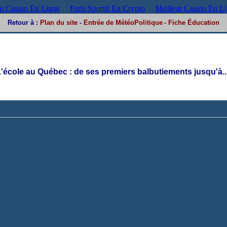
 Casino En Ligne
Paris Sportif En Crypto
Meilleur Casino En L
Retour
à :
Plan du site
-
Entrée de MétéoPolitique
-
Fiche Éducation
'école au Québec : de ses premiers balbutiements jusqu'à...