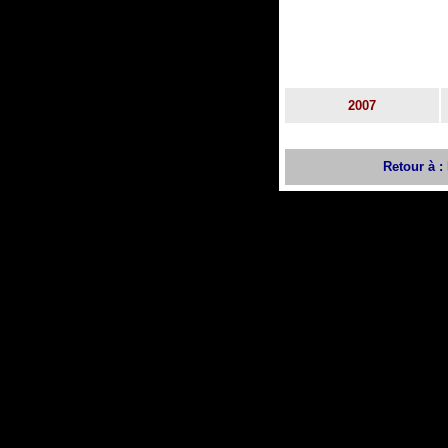
2007
Retour
à :