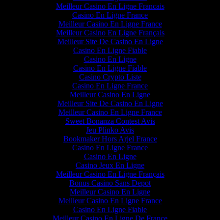
Meilleur Casino En Ligne Francais
Casino En Ligne France
Meilleur Casino En Ligne France
Meilleur Casino En Ligne Français
Meilleur Site De Casino En Ligne
Casino En Ligne Fiable
Casino En Ligne
Casino En Ligne Fiable
Casino Crypto Liste
Casino En Ligne France
Meilleur Casino En Ligne
Meilleur Site De Casino En Ligne
Meilleur Casino En Ligne France
Sweet Bonanza Contest Avis
Jeu Plinko Avis
Bookmaker Hors Arjel France
Casino En Ligne France
Casino En Ligne
Casino Jeux En Ligne
Meilleur Casino En Ligne Français
Bonus Casino Sans Depot
Meilleur Casino En Ligne
Meilleur Casino En Ligne France
Casino En Ligne Fiable
Meilleur Casino En Ligne De France