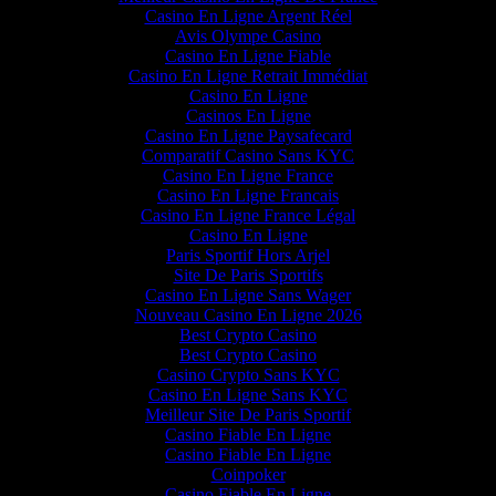
Casino En Ligne Argent Réel
Avis Olympe Casino
Casino En Ligne Fiable
Casino En Ligne Retrait Immédiat
Casino En Ligne
Casinos En Ligne
Casino En Ligne Paysafecard
Comparatif Casino Sans KYC
Casino En Ligne France
Casino En Ligne Francais
Casino En Ligne France Légal
Casino En Ligne
Paris Sportif Hors Arjel
Site De Paris Sportifs
Casino En Ligne Sans Wager
Nouveau Casino En Ligne 2026
Best Crypto Casino
Best Crypto Casino
Casino Crypto Sans KYC
Casino En Ligne Sans KYC
Meilleur Site De Paris Sportif
Casino Fiable En Ligne
Casino Fiable En Ligne
Coinpoker
Casino Fiable En Ligne