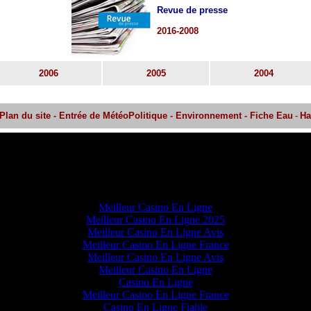
Revue de presse
2016-2008
2006
2005
2004
Plan du site
-
Entrée de MétéoPolitique
-
Environnement
-
Fiche Eau
-
Ha
Popular choices
Meilleur Casino En Ligne
Meilleur Casino En Ligne 2025
Meilleur Casino En Ligne Avis
Meilleur Casino En Ligne France
Meilleur Casino En Ligne Avis
Meilleur Casino En Ligne
Casino En Ligne
Meilleur Casino En Ligne France
Casino En Ligne Fiable