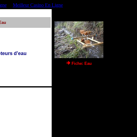
igne
Meilleur Casino En Ligne
Eau
et des compteurs d'eau
pteurs d'eau
Fiche: Eau
et des compteurs d'eau