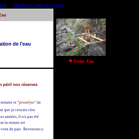
igne
Meilleur Casino En Ligne
Eau
ation de l'eau
Fiche: Eau
n péril nos réserves
retraite
et
"
prosélyte
"
de
at que je croyais clos
s années, il n'a pas été
r la sienne est
e vont de pair. Revenons-y.