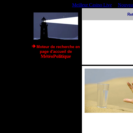
Meilleur Casino Live
Nouveau
Re
Moteur de recherche en
page d'accueil de
MétéoPolitique