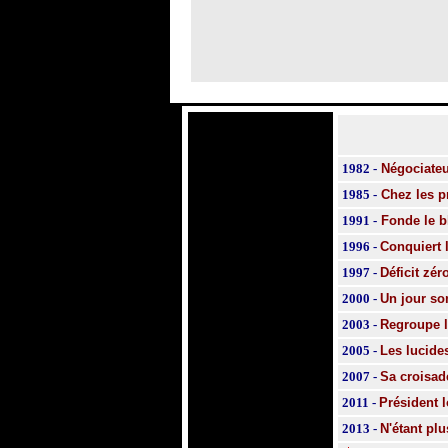
1982 -
Négociateur
1985 -
Chez les p
1991 -
Fonde le b
1996 -
Conquiert l
1997 -
Déficit zér
2000 -
Un jour so
2003 -
Regroupe l
2005 -
Les lucide
2007 -
Sa croisad
2011 -
Président l
2013 -
N'étant pl