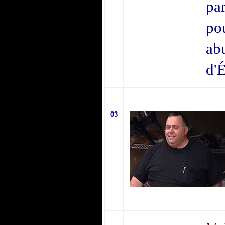
pa
po
ab
d'
03