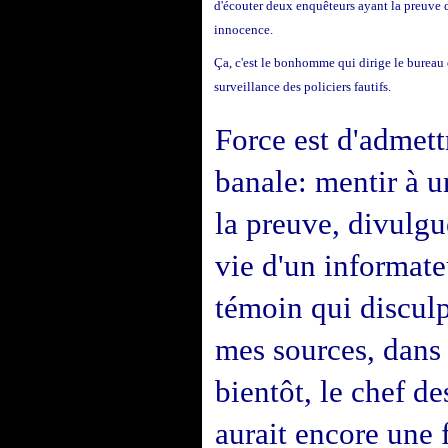
d'écouter deux enquêteurs ayant la preuve 
innocence.
Ça, c'est le bonhomme qui dirige le bureau
surveillance des policiers fautifs.
Force est d'admett
banale: mentir à u
la preuve, divulgu
vie d'un informate
témoin qui disculp
mes sources, dans 
bientôt, le chef d
aurait encore une f