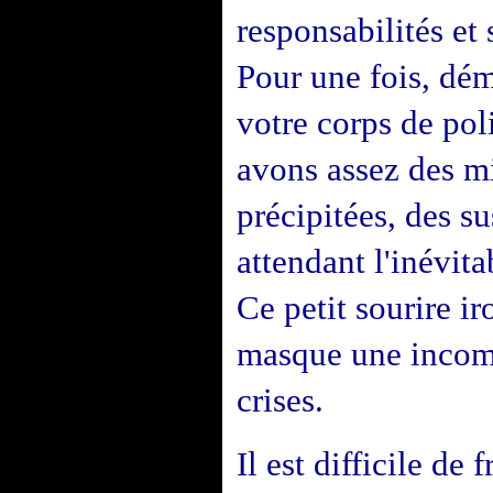
responsabilités et
Pour une fois, dé
votre corps de pol
avons assez des mis
précipitées, des s
attendant l'inévit
Ce petit sourire i
masque une incomp
crises.
Il est difficile de 