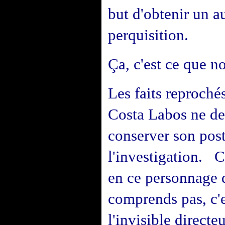
but d'obtenir un a
perquisition.
Ça, c'est ce que no
Les faits reproché
Costa Labos ne dev
conserver son post
l'investigation. 
en ce personnage
comprends pas, c'e
l'invisible directeu