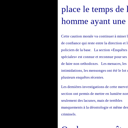
place le temps de 
homme ayant une t
Cette caution morale va continuer à miner 
de confiance qui reste entre la direction et l
policiers de la base. La section «Enquêtes
spéciales» est connue et reconnue pour ses
de faire non orthodoxes. Les menaces, les
intimidations, les mensonges ont été le lot 
plusieurs enquêtes récentes.
Les dernières investigations de cette merve
section ont permis de mettre en lumière no
seulement des lacunes, mais de terribles
manquements à la déontologie et même des
criminels.