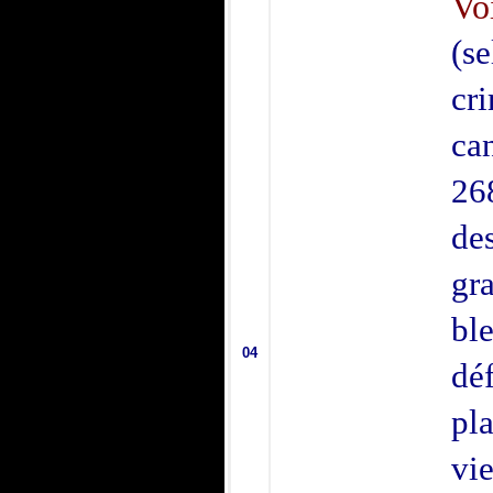
Voi
(se
cr
ca
26
des
gr
ble
04
déf
pl
vi