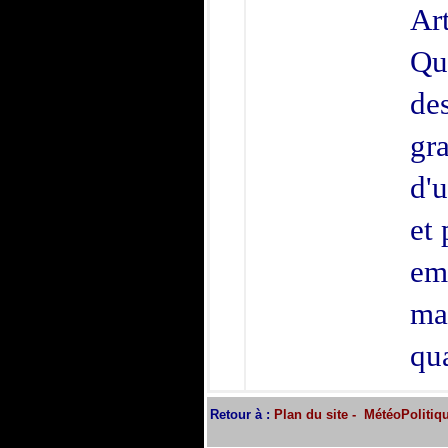
Art
Qu
des
gr
d'u
et 
em
ma
qu
Retour à :
Plan du site
-
MétéoPolitiq