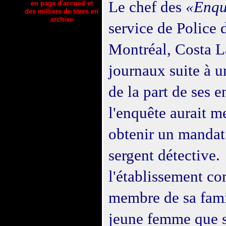
Le chef des
«Enqu
en page d'accueil et
des milliers de titres en
archive
service de Police 
Montréal, Costa La
journaux suite à 
de la part de ses 
l'enquête aurait m
obtenir un mandat
sergent détective
l'établissement co
membre de sa famil
jeune femme que 