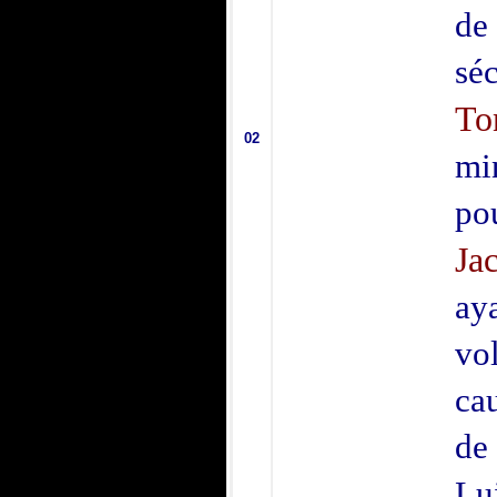
de
sé
To
02
mi
po
Ja
ay
vo
ca
de 
Lu