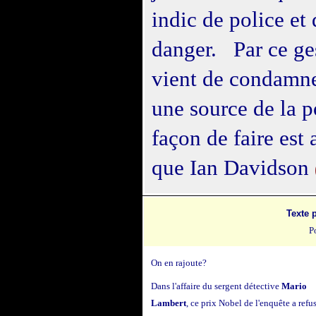
indic de
police
et 
danger. Par ce ges
vient de condamne
une source de la 
façon de faire est 
que Ian Davidson
Texte 
Po
On en rajoute?
Dans l'affaire du sergent détective
Mario
Lambert
, ce prix Nobel de l'enquête a refu