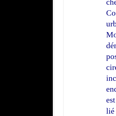
che
Co
ur
Mo
dé
po
ci
in
en
est
lié