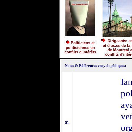
Dirigeants: c
Politiciens et
et élus.es de la 
politiciennes en
de Montréal 
conflits d'intérêts
conflits d'intér
Notes
& Références encyclopédiques:
Ia
pol
aya
ve
01
or