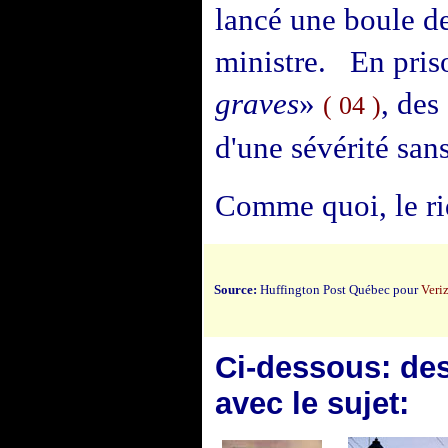
lancé une boule de
ministre. En pris
graves
»
, des
( 04 )
d'une sévérité san
Comme quoi, le rid
Source:
Huffington Post Québec pour
Veri
Ci-dessous: des 
avec le sujet: