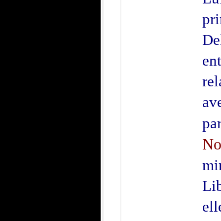
pr
De
ent
re
av
pa
No
min
Li
el