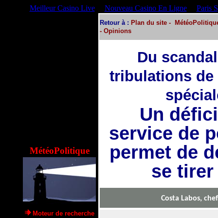
Meilleur Casino Live
Nouveau Casino En Ligne
Paris 
Retour
à :
Plan du site
-
MétéoPolitiqu
-
Opinions
Du scandal
tribulations de
spécia
Un défici
service de p
permet de dé
MétéoPolitique
se tirer
Costa Labos, che
Moteur de recherche