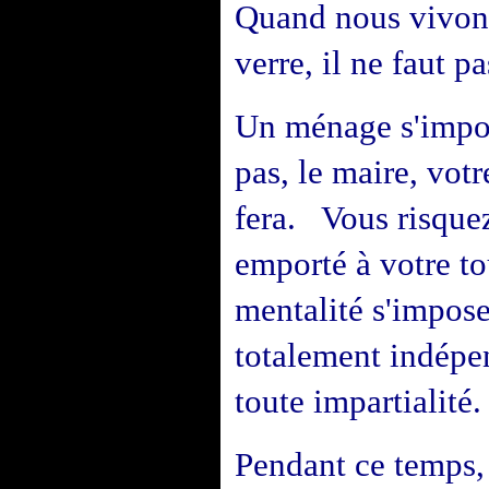
Quand nous vivon
verre, il ne faut p
Un ménage s'impose
pas, le maire, votr
fera. Vous risquez
emporté à votre t
mentalité s'impos
totalement
indépe
toute impartialité.
Pendant ce temps,