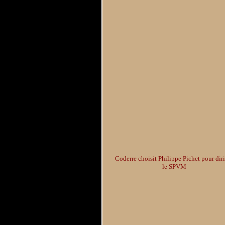
Coderre choisit Philippe Pichet pour dir
le SPVM