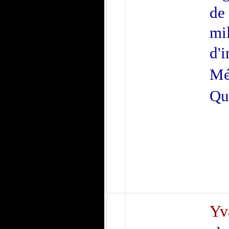
de 
mil
d'
Mé
Qu
Yv