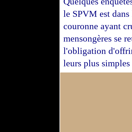
Quelques enquêtes
le SPVM est dans
couronne ayant cr
mensongères se re
l'obligation d'offr
leurs plus simple