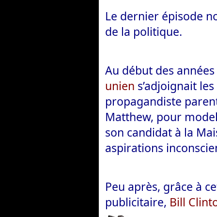
Le dernier épisode 
de la politique.
Au début des années 
unien
s’adjoignait les
propagandiste parent 
Matthew, pour modele
son candidat à la Mai
aspirations inconscie
Peu après, grâce à ce
publicitaire,
Bill Clint