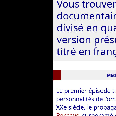
Vous trouver
documentair
divisé en qu
version prés
titré en franç
Mach
Le premier épisode tr
personnalités de l’om
XXe siècle, le propa
Bernays
, surnommé 