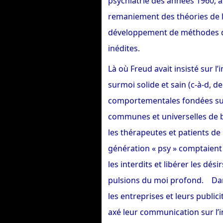
psychiatrie des années 1960, 
remaniement des théories de 
développement de méthodes 
inédites.
Là où Freud avait insisté sur l
surmoi solide et sain (c-à-d, de
comportementales fondées su
communes et universelles de b
les thérapeutes et patients de 
génération « psy » comptaient
les interdits et libérer les dési
pulsions du moi profond. Dans
les entreprises et leurs publici
axé leur communication sur l’in