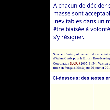
A chacun de décider 
masse sont acceptabl
inévitables dans un 
être biaisée à volonté,
s’y résigner.
Source:
Century of the Self : documentair
d’Adam Curtis pour la British Broadcastin
(BBC)
Corporation
2005, 3h54. Version s
titrée en français. Mis à jour 20 janvier 20
Ci-dessous: des textes en 