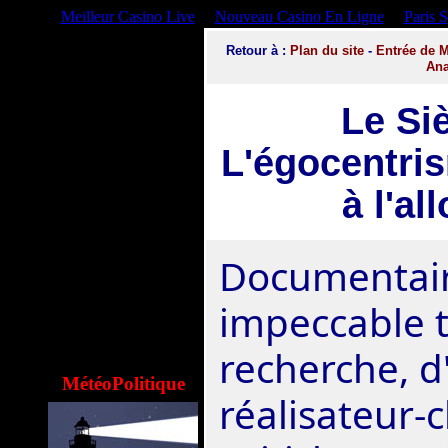
Meilleur Casino Live
Nouveau Casino En Ligne
Paris 
Retour
à :
Plan du site
-
Entrée de M
Ana
Le Si
L'égocentri
à l'al
Documentair
impeccable t
recherche, d
MétéoPolitique
réalisateur-