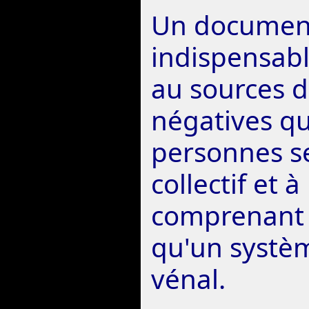
Un documen
indispensab
au sources 
négatives qu
personnes s
collectif et
comprenant 
qu'un systèm
vénal.