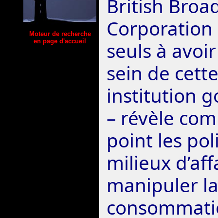
British Broa
Corporation
Moteur de recherche
en page d'accueil
seuls à avoi
sein de cett
institution
– révèle com
point les poli
milieux d’aff
manipuler la
consommati