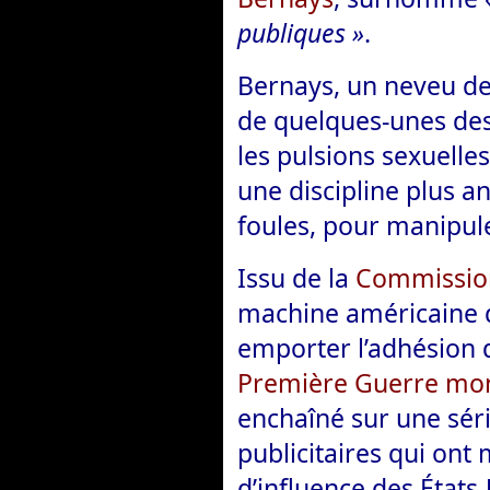
publiques »
.
Bernays, un neveu d
de quelques-unes des
les pulsions sexuelles
une discipline plus a
foules, pour manipul
Issu de la
Commissio
machine américaine
emporter l’adhésion d
Première Guerre mo
enchaîné sur une séri
publicitaires qui ont
d’influence des États