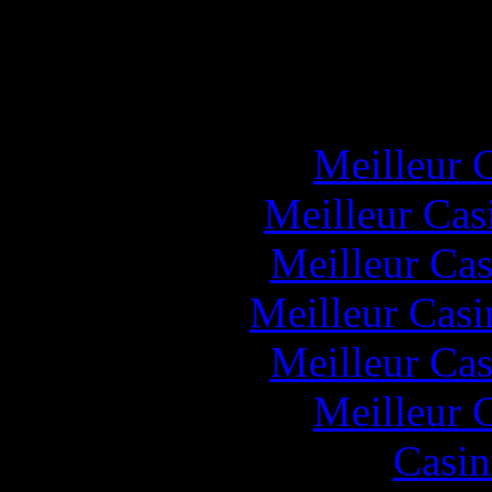
Popul
Meilleur 
Meilleur Cas
Meilleur Cas
Meilleur Casi
Meilleur Cas
Meilleur 
Casin