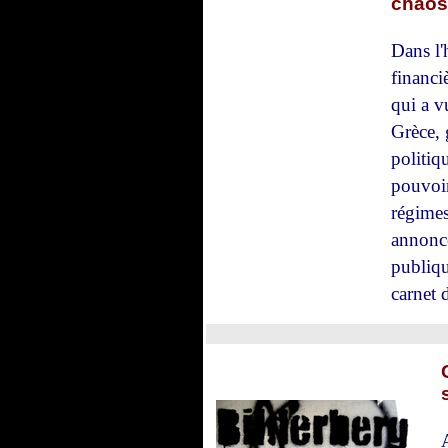
chaos
Dans l'
financiè
qui a v
Grèce, 
politiq
pouvoir
régimes
annonce
publiqu
carnet 
02