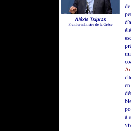
de 
pe
Aléxis Tsipras
d'
Premier ministre de la Grèce
él
es
pr
mi
co
An
ci
en
dé
bi
po
à 
vi