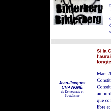
01
Si la 
l’aura
longt
Mars 20
Constit
Jean-Jacques
Constit
CHAVIGNÉ
de Démocratie et
aujourd
Socialisme
que con
libre et