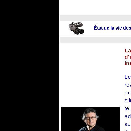
État de la vie de
10
La
d'
in
Le
re
mi
s'
te
ad
su