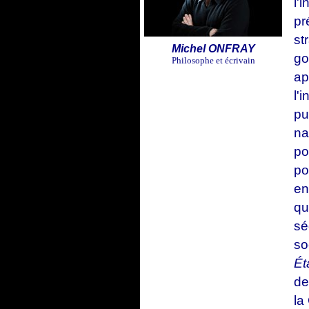
l'
pr
st
Michel ONFRAY
go
Philosophe et écrivain
ap
l'
pu
na
po
po
en
qu
sé
so
Ét
de
la