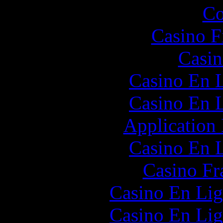
Co
Casino F
Casin
Casino En L
Casino En L
Application
Casino En L
Casino Fr
Casino En Lig
Casino En Lig