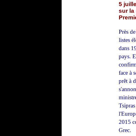
5 juil
sur la
Premie
Près de
listes 
dans 19
pays. E
confirm
face à 
prêt à 
s'annon
ministr
Tsipras
l'Europ
2015 c
Grec.