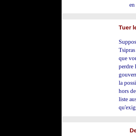
en
08
Tuer l
Suppos
Tsipras
que vou
perdre 
gouver
la poss
hors de
liste au
qu'exigé
06
De